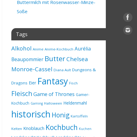
Buttermilch mit Rosenwasser-Minze-
Soße
Tags
Alkohol
Aurélia
Anime
Anime-Kochbuch
Butter
Chelsea
Beaupommier
Monroe-Cassel
Dungeons &
Diana Ault
Fantasy
Eier
Dragons
Fisch
Fleisch
Game of Thrones
Gamer-
Heldenmahl
Kochbuch
Halloween
Gaming
historisch
Honig
Kartoffeln
Kochbuch
Knoblauch
Kelten
Kuchen