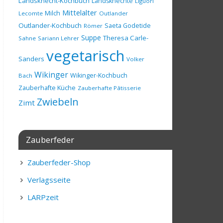
Landsknecht-Kochbuch
Landsknechte
Liguori
Mittelalter
Milch
Lecomte
Outlander
Outlander-Kochbuch
Saeta Godetide
Römer
Suppe
Theresa Carle-
Sahne
Sariann Lehrer
vegetarisch
Sanders
Volker
Wikinger
Wikinger-Kochbuch
Bach
Zauberhafte Küche
Zauberhafte Pâtisserie
Zwiebeln
Zimt
Zauberfeder
Zauberfeder-Shop
Verlagsseite
LARPzeit