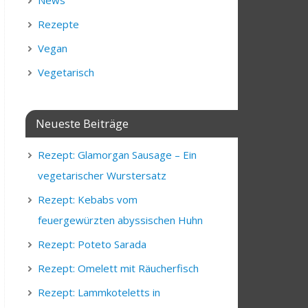
News
Rezepte
Vegan
Vegetarisch
Neueste Beiträge
Rezept: Glamorgan Sausage – Ein
vegetarischer Wurstersatz
Rezept: Kebabs vom
feuergewürzten abyssischen Huhn
Rezept: Poteto Sarada
Rezept: Omelett mit Räucherfisch
Rezept: Lammkoteletts in