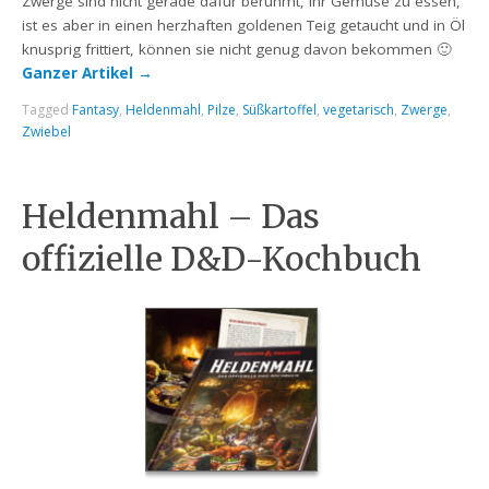
Zwerge sind nicht gerade dafür berühmt, ihr Gemüse zu essen,
ist es aber in einen herzhaften goldenen Teig getaucht und in Öl
knusprig frittiert, können sie nicht genug davon bekommen 🙂
Ganzer Artikel
→
Tagged
Fantasy
,
Heldenmahl
,
Pilze
,
Süßkartoffel
,
vegetarisch
,
Zwerge
,
Zwiebel
Heldenmahl – Das
offizielle D&D-Kochbuch