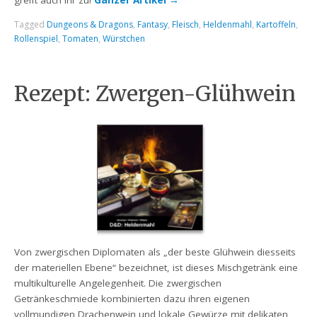
greift auch ihr zu!
Ganzer Artikel
→
Tagged
Dungeons & Dragons
,
Fantasy
,
Fleisch
,
Heldenmahl
,
Kartoffeln
,
Rollenspiel
,
Tomaten
,
Würstchen
Rezept: Zwergen-Glühwein
Von zwergischen Diplomaten als „der beste Glühwein diesseits
der materiellen Ebene“ bezeichnet, ist dieses Mischgetränk eine
multikulturelle Angelegenheit. Die zwergischen
Getränkeschmiede kombinierten dazu ihren eigenen
vollmundigen Drachenwein und lokale Gewürze mit delikaten,