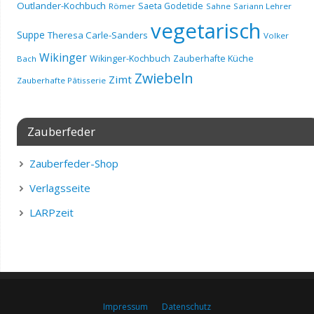
Outlander-Kochbuch
Saeta Godetide
Römer
Sahne
Sariann Lehrer
vegetarisch
Suppe
Theresa Carle-Sanders
Volker
Wikinger
Wikinger-Kochbuch
Zauberhafte Küche
Bach
Zwiebeln
Zimt
Zauberhafte Pâtisserie
Zauberfeder
Zauberfeder-Shop
Verlagsseite
LARPzeit
Impressum
Datenschutz