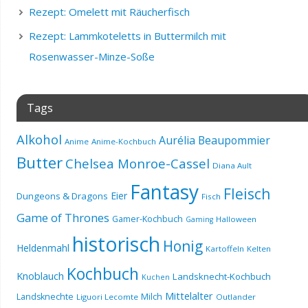
Rezept: Omelett mit Räucherfisch
Rezept: Lammkoteletts in Buttermilch mit
Rosenwasser-Minze-Soße
Tags
Alkohol
Aurélia Beaupommier
Anime
Anime-Kochbuch
Butter
Chelsea Monroe-Cassel
Diana Ault
Fantasy
Fleisch
Eier
Dungeons & Dragons
Fisch
Game of Thrones
Gamer-Kochbuch
Halloween
Gaming
historisch
Honig
Heldenmahl
Kartoffeln
Kelten
Kochbuch
Knoblauch
Landsknecht-Kochbuch
Kuchen
Mittelalter
Landsknechte
Milch
Liguori Lecomte
Outlander