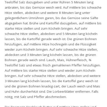
Teelöffel Salz dazugeben und unter Rühren 5 Minuten lang
anbraten, bis das Gemüse weich wird. Auf mittlere bis schwache
Hitze stellen, abdecken und weitere 8 Minuten lang unter
gelegentlichem Umrühren garen, bis das Gemüse seine Säfte
abgegeben hat. Brühe und Kartoffel dazugeben, auf mittlere bis
starke Hitze stellen und zum Köcheln bringen. Auf sehr
schwache Hitze stellen, abdecken und 5 Minuten lang köcheln
lassen, bis die Kartoffel gerade weich ist. Die grünen Bohnen
hinzufügen, auf mittlere Hitze hochregeln und die Flüssigkeit
wieder zum Köcheln bringen. Auf sehr schwache Hitze stellen,
abdecken und 3 Minuten lang köcheln lassen, bis die grünen
Bohnen gerade weich sind. Lauch, Mais, Hühnerfleisch, ¾
Teelöffel Salz und etwas frisch gemahlenen Pfeffer hinzufügen.
Auf mittlere bis starke Hitze stellen und wieder zum Köcheln
bringen. Auf sehr schwache Hitze stellen, abdecken und weitere
3 Minuten lang köcheln lassen, bis die Kartoffel ganz weich ist
und die grünen Bohnen knackig-zart, der Lauch weich und Mais
und Huhn durcherhitzt sind. Die Lorbeerblätter entfernen. Falls
nötig, mit Salz und Pfeffer abschmecken.
Die Rosmarin-Knoblauch-Butter auf mittlere Hitze stellen und