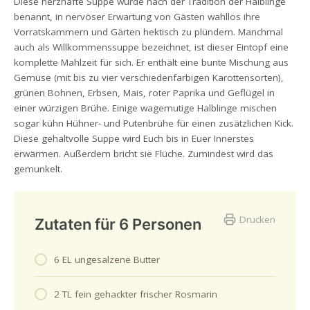
Diese herzhafte Suppe wurde nach der Tradition der Halblinge
benannt, in nervöser Erwartung von Gästen wahllos ihre
Vorratskammern und Gärten hektisch zu plündern. Manchmal
auch als Willkommenssuppe bezeichnet, ist dieser Eintopf eine
komplette Mahlzeit für sich. Er enthält eine bunte Mischung aus
Gemüse (mit bis zu vier verschiedenfarbigen Karottensorten),
grünen Bohnen, Erbsen, Mais, roter Paprika und Geflügel in
einer würzigen Brühe. Einige wagemutige Halblinge mischen
sogar kühn Hühner- und Putenbrühe für einen zusätzlichen Kick.
Diese gehaltvolle Suppe wird Euch bis in Euer Innerstes
erwärmen. Außerdem bricht sie Flüche. Zumindest wird das
gemunkelt.
Drucken
Zutaten für 6 Personen
6 EL ungesalzene Butter
2 TL fein gehackter frischer Rosmarin