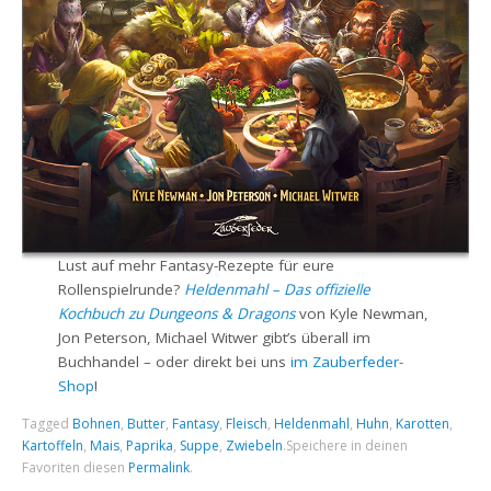
Lust auf mehr Fantasy-Rezepte für eure
Rollenspielrunde?
Heldenmahl – Das offizielle
Kochbuch zu Dungeons & Dragons
von Kyle Newman,
Jon Peterson, Michael Witwer gibt’s überall im
Buchhandel – oder direkt bei uns
im Zauberfeder-
Shop
!
Tagged
Bohnen
,
Butter
,
Fantasy
,
Fleisch
,
Heldenmahl
,
Huhn
,
Karotten
,
Kartoffeln
,
Mais
,
Paprika
,
Suppe
,
Zwiebeln
.
Speichere in deinen
Favoriten diesen
Permalink
.