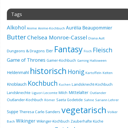
Tags
Alkohol
Aurélia Beaupommier
Anime
Anime-Kochbuch
Butter
Chelsea Monroe-Cassel
Diana Ault
Fantasy
Fleisch
Eier
Dungeons & Dragons
Fisch
Game of Thrones
Gamer-Kochbuch
Halloween
Gaming
historisch
Honig
Heldenmahl
Kartoffeln
Kelten
Kochbuch
Knoblauch
Landsknecht-Kochbuch
Kuchen
Mittelalter
Landsknechte
Milch
Liguori Lecomte
Outlander
Outlander-Kochbuch
Saeta Godetide
Römer
Sahne
Sariann Lehrer
vegetarisch
Suppe
Theresa Carle-Sanders
Volker
Wikinger
Wikinger-Kochbuch
Zauberhafte Küche
Bach