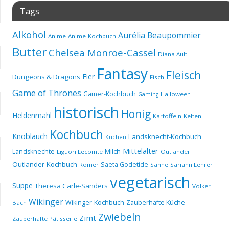
Tags
Alkohol
Aurélia Beaupommier
Anime
Anime-Kochbuch
Butter
Chelsea Monroe-Cassel
Diana Ault
Fantasy
Fleisch
Eier
Dungeons & Dragons
Fisch
Game of Thrones
Gamer-Kochbuch
Halloween
Gaming
historisch
Honig
Heldenmahl
Kartoffeln
Kelten
Kochbuch
Knoblauch
Landsknecht-Kochbuch
Kuchen
Mittelalter
Landsknechte
Milch
Liguori Lecomte
Outlander
Outlander-Kochbuch
Saeta Godetide
Römer
Sahne
Sariann Lehrer
vegetarisch
Suppe
Theresa Carle-Sanders
Volker
Wikinger
Wikinger-Kochbuch
Zauberhafte Küche
Bach
Zwiebeln
Zimt
Zauberhafte Pâtisserie