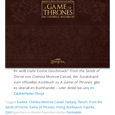
Ihr wollt mehr Dorne-Geschmack?
From the Sands of
Dorne
von Chelsea Monroe-Cassel, der Zusatzband
zum offiziellen Kochbuch zu
A Game of Thrones
, gibt
es überall im Buchhandel – oder direkt bei uns
im
Zauberfeder-Shop
!
Tagged
backen
,
Chelsea Monroe-Cassel
,
Fantasy
,
Fleisch
,
From the
Sands of Dorne
,
Game of Thrones
,
Honig
,
Knoblauch
,
Paprika
,
Zimt
.
Speichere in deinen Favoriten diesen
Permalink
.