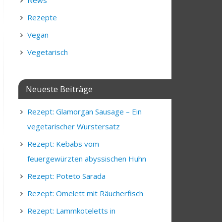
News
Rezepte
Vegan
Vegetarisch
Neueste Beiträge
Rezept: Glamorgan Sausage – Ein
vegetarischer Wurstersatz
Rezept: Kebabs vom
feuergewürzten abyssischen Huhn
Rezept: Poteto Sarada
Rezept: Omelett mit Räucherfisch
Rezept: Lammkoteletts in