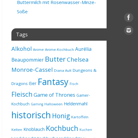
Buttermilch mit Rosenwasser-Minze-
Soße
Tags
Alkohol
Aurélia
Anime
Anime-Kochbuch
Butter
Chelsea
Beaupommier
Monroe-Cassel
Dungeons &
Diana Ault
Fantasy
Eier
Dragons
Fisch
Fleisch
Game of Thrones
Gamer-
Heldenmahl
Kochbuch
Halloween
Gaming
historisch
Honig
Kartoffeln
Kochbuch
Knoblauch
Kelten
Kuchen