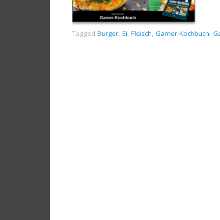
Tagged
Burger
,
Ei
,
Fleisch
,
Gamer-Kochbuch
,
G