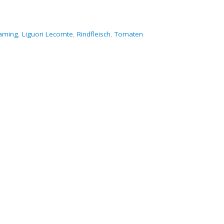
aming
,
Liguori Lecomte
,
Rindfleisch
,
Tomaten