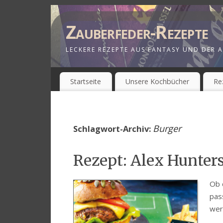
Zauberfeder-Rezepte
LECKERE REZEPTE AUS FANTASY UND DER A
Startseite
Unsere Kochbücher
Re
Burger
Schlagwort-Archiv:
Rezept: Alex Hunter
Ob 
pass
wer