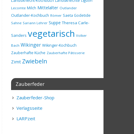
Landsknecht-Kochbuch
Landsknechte
Liguori
Mittelalter
Milch
Lecomte
Outlander
Outlander-Kochbuch
Saeta Godetide
Römer
Suppe
Theresa Carle-
Sahne
Sariann Lehrer
vegetarisch
Sanders
Volker
Wikinger
Wikinger-Kochbuch
Bach
Zauberhafte Küche
Zauberhafte Pâtisserie
Zwiebeln
Zimt
Zauberfeder
Zauberfeder-Shop
Verlagsseite
LARPzeit