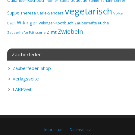
Outlander-Kochbuch
Saeta Godetide
Römer
Sahne
Sariann Lehrer
vegetarisch
Suppe
Theresa Carle-Sanders
Volker
Wikinger
Wikinger-Kochbuch
Zauberhafte Küche
Bach
Zwiebeln
Zimt
Zauberhafte Pâtisserie
Zauberfeder
Zauberfeder-Shop
Verlagsseite
LARPzeit
Impressum
Datenschutz