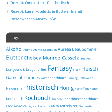
Rezept: Omelett mit Räucherfisch
Rezept: Lammkoteletts in Buttermilch mit
Rosenwasser-Minze-Soße
Tags
Alkohol
Aurélia Beaupommier
Anime
Anime-Kochbuch
Butter
Chelsea Monroe-Cassel
Diana Ault
Fantasy
Fleisch
Eier
Dungeons & Dragons
Fisch
Game of Thrones
Gamer-Kochbuch
Halloween
Gaming
historisch
Honig
Heldenmahl
Kartoffeln
Kelten
Kochbuch
Knoblauch
Landsknecht-Kochbuch
Kuchen
Mittelalter
Landsknechte
Milch
Liguori Lecomte
Outlander