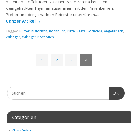
mit einem Löffelrücken zu einer Paste zerdrücken. Den
kleingehackten Thymian zusammen mit den Pinienkernen,
Pfeffer und der gehackten Petersilie unterrühren….
Ganzer Artikel
→
Tagged
Butter
,
historisch
,
Kochbuch
,
Pilze
,
Saeta Godetide
,
vegetarisch
,
Wikinger
,
Wikinger-Kochbuch
1
2
3
4
OK
Kategorien
Getränke