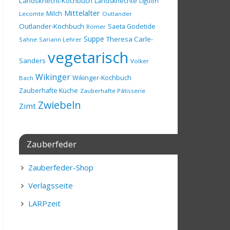
Landsknecht-Kochbuch
Landsknechte
Liguori
Mittelalter
Milch
Lecomte
Outlander
Outlander-Kochbuch
Saeta Godetide
Römer
Suppe
Theresa Carle-
Sahne
Sariann Lehrer
vegetarisch
Sanders
Volker
Wikinger
Wikinger-Kochbuch
Bach
Zauberhafte Küche
Zauberhafte Pâtisserie
Zwiebeln
Zimt
Zauberfeder
Zauberfeder-Shop
Verlagsseite
LARPzeit