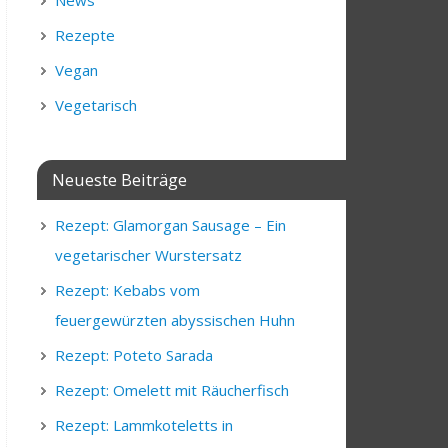
News
Rezepte
Vegan
Vegetarisch
Neueste Beiträge
Rezept: Glamorgan Sausage – Ein
vegetarischer Wurstersatz
Rezept: Kebabs vom
feuergewürzten abyssischen Huhn
Rezept: Poteto Sarada
Rezept: Omelett mit Räucherfisch
Rezept: Lammkoteletts in