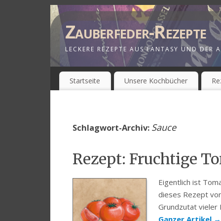
Zauberfeder-Rezepte
LECKERE REZEPTE AUS FANTASY UND DER A
Startseite
Unsere Kochbücher
Re
Sauce
Schlagwort-Archiv:
Rezept: Fruchtige T
Eigentlich ist Tom
dieses Rezept von
Grundzutat vieler
Ganzer Artikel
→