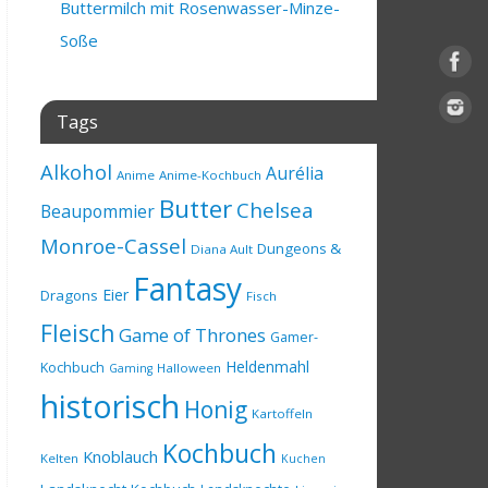
Buttermilch mit Rosenwasser-Minze-
Soße
Tags
Alkohol
Aurélia
Anime
Anime-Kochbuch
Butter
Chelsea
Beaupommier
Monroe-Cassel
Dungeons &
Diana Ault
Fantasy
Eier
Dragons
Fisch
Fleisch
Game of Thrones
Gamer-
Heldenmahl
Kochbuch
Halloween
Gaming
historisch
Honig
Kartoffeln
Kochbuch
Knoblauch
Kelten
Kuchen