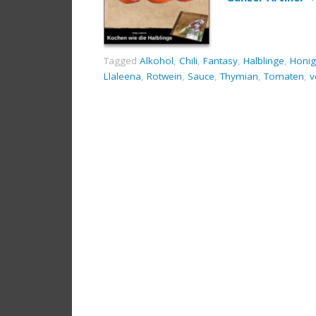
Tagged
Alkohol
,
Chili
,
Fantasy
,
Halblinge
,
Honig
Llaleena
,
Rotwein
,
Sauce
,
Thymian
,
Tomaten
,
v