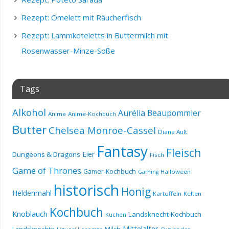
Rezept: Omelett mit Räucherfisch
Rezept: Lammkoteletts in Buttermilch mit
Rosenwasser-Minze-Soße
Tags
Alkohol
Aurélia Beaupommier
Anime
Anime-Kochbuch
Butter
Chelsea Monroe-Cassel
Diana Ault
Fantasy
Fleisch
Eier
Dungeons & Dragons
Fisch
Game of Thrones
Gamer-Kochbuch
Halloween
Gaming
historisch
Honig
Heldenmahl
Kartoffeln
Kelten
Kochbuch
Knoblauch
Landsknecht-Kochbuch
Kuchen
Mittelalter