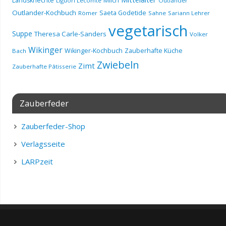
Landsknechte
Milch
Liguori Lecomte
Outlander
Outlander-Kochbuch
Saeta Godetide
Römer
Sahne
Sariann Lehrer
vegetarisch
Suppe
Theresa Carle-Sanders
Volker
Wikinger
Wikinger-Kochbuch
Zauberhafte Küche
Bach
Zwiebeln
Zimt
Zauberhafte Pâtisserie
Zauberfeder
Zauberfeder-Shop
Verlagsseite
LARPzeit