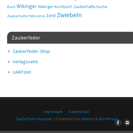
Wikinger
Wikinger-Kochbuch
Zauberhafte Küche
Bach
Zwiebeln
Zimt
Zauberhafte Pâtisserie
Zauberfeder
Zauberfeder-Shop
Verlagsseite
LARPzeit
Impressum
Datenschutz
Zauberfeder-Rezepte
| Präsentiert von
Mantra
&
WordPress.