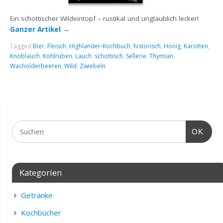
Ein schottischer Wildeintopf – rustikal und unglaublich lecker!
Ganzer Artikel
→
Tagged
Bier
,
Fleisch
,
Highlander-Kochbuch
,
historisch
,
Honig
,
Karotten
,
Knoblauch
,
Kohlrüben
,
Lauch
,
schottisch
,
Sellerie
,
Thymian
,
Wacholderbeeren
,
Wild
,
Zwiebeln
OK
Kategorien
Getränke
Kochbücher