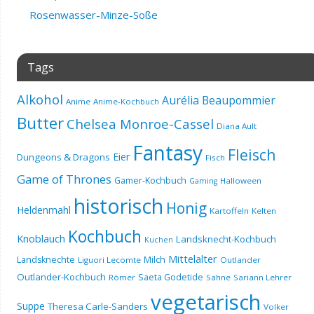
Rosenwasser-Minze-Soße
Tags
Alkohol
Aurélia Beaupommier
Anime
Anime-Kochbuch
Butter
Chelsea Monroe-Cassel
Diana Ault
Fantasy
Fleisch
Eier
Dungeons & Dragons
Fisch
Game of Thrones
Gamer-Kochbuch
Halloween
Gaming
historisch
Honig
Heldenmahl
Kartoffeln
Kelten
Kochbuch
Knoblauch
Landsknecht-Kochbuch
Kuchen
Mittelalter
Landsknechte
Milch
Liguori Lecomte
Outlander
Outlander-Kochbuch
Saeta Godetide
Römer
Sahne
Sariann Lehrer
vegetarisch
Suppe
Theresa Carle-Sanders
Volker