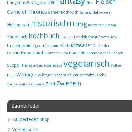
Fantasy
Fleisch
Eier
Dungeons & Dragons
Fisch
Game of Thrones
Gamer-Kochbuch
Halloween
Gaming
historisch
Honig
Heldenmahl
Kartoffeln
Kelten
Kochbuch
Knoblauch
Landsknecht-Kochbuch
Kuchen
Mittelalter
Landsknechte
Milch
Liguori Lecomte
Outlander
Outlander-Kochbuch
Saeta Godetide
Römer
Sahne
Sariann Lehrer
vegetarisch
Suppe
Theresa Carle-Sanders
Volker
Wikinger
Wikinger-Kochbuch
Zauberhafte Küche
Bach
Zwiebeln
Zimt
Zauberhafte Pâtisserie
Zauberfeder
Zauberfeder-Shop
Verlagsseite