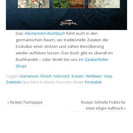
Das
Alamannen-Kochbuch
führt euch in den
germanischen Raum, wo traditionelle Zutaten die
Esskultur einer stolzen und zähen Bevölkerung
wieder aufleben lassen. Das Buch gibt es überall im
Buchhandel – oder direkt bei uns
im Zauberfeder-
Shop
!
Tagged
Alamannen
,
Fleisch
,
historisch
,
Kräuter
,
Weißwein
,
Ysop
,
Zwiebeln
.
Speichere in deinen Favoriten diesen
Permalink
.
«
Rezept: Fischsuppe
Rezept: Schnelle Pickles für
einen eiligen Aufbruch
»