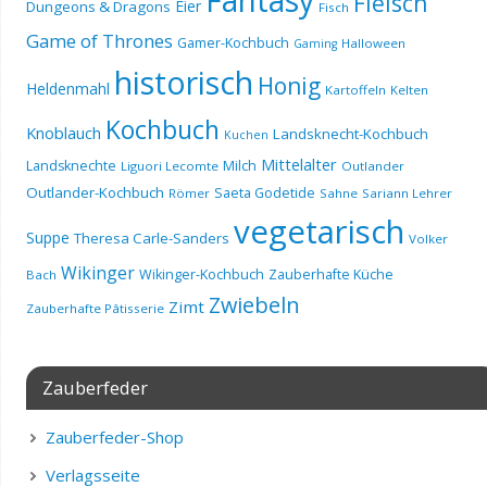
Fleisch
Eier
Dungeons & Dragons
Fisch
Game of Thrones
Gamer-Kochbuch
Halloween
Gaming
historisch
Honig
Heldenmahl
Kartoffeln
Kelten
Kochbuch
Knoblauch
Landsknecht-Kochbuch
Kuchen
Mittelalter
Landsknechte
Milch
Liguori Lecomte
Outlander
Outlander-Kochbuch
Saeta Godetide
Römer
Sahne
Sariann Lehrer
vegetarisch
Suppe
Theresa Carle-Sanders
Volker
Wikinger
Wikinger-Kochbuch
Zauberhafte Küche
Bach
Zwiebeln
Zimt
Zauberhafte Pâtisserie
Zauberfeder
Zauberfeder-Shop
Verlagsseite