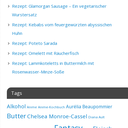
Rezept: Glamorgan Sausage – Ein vegetarischer
Wurstersatz
Rezept: Kebabs vom feuergewürzten abyssischen
Huhn
Rezept: Poteto Sarada
Rezept: Omelett mit Räucherfisch
Rezept: Lammkoteletts in Buttermilch mit
Rosenwasser-Minze-Soße
Tags
Alkohol
Aurélia Beaupommier
Anime
Anime-Kochbuch
Butter
Chelsea Monroe-Cassel
Diana Ault
Fantasy