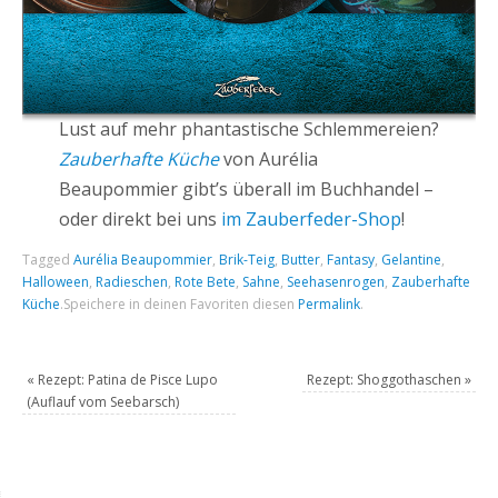
Lust auf mehr phantastische Schlemmereien?
Zauberhafte Küche
von Aurélia
Beaupommier gibt’s überall im Buchhandel –
oder direkt bei uns
im Zauberfeder-Shop
!
Tagged
Aurélia Beaupommier
,
Brik-Teig
,
Butter
,
Fantasy
,
Gelantine
,
Halloween
,
Radieschen
,
Rote Bete
,
Sahne
,
Seehasenrogen
,
Zauberhafte
Küche
.
Speichere in deinen Favoriten diesen
Permalink
.
«
Rezept: Patina de Pisce Lupo
Rezept: Shoggothaschen
»
(Auflauf vom Seebarsch)