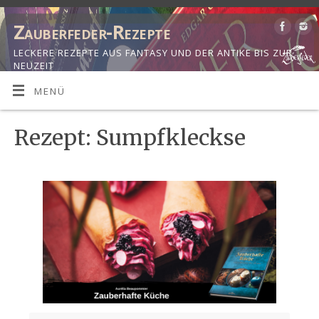
Zauberfeder-Rezepte
LECKERE REZEPTE AUS FANTASY UND DER ANTIKE BIS ZUR
NEUZEIT
MENÜ
Rezept: Sumpfkleckse