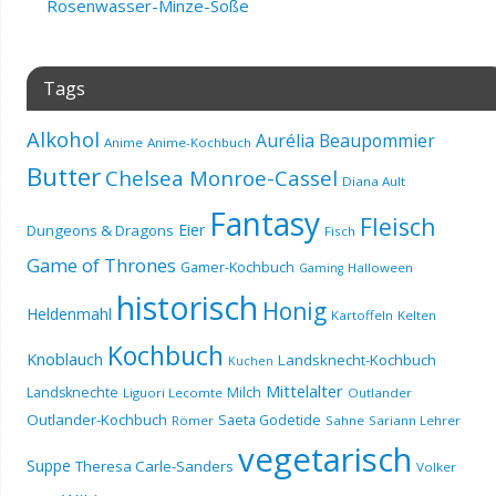
Rosenwasser-Minze-Soße
Tags
Alkohol
Aurélia Beaupommier
Anime
Anime-Kochbuch
Butter
Chelsea Monroe-Cassel
Diana Ault
Fantasy
Fleisch
Eier
Dungeons & Dragons
Fisch
Game of Thrones
Gamer-Kochbuch
Halloween
Gaming
historisch
Honig
Heldenmahl
Kartoffeln
Kelten
Kochbuch
Knoblauch
Landsknecht-Kochbuch
Kuchen
Mittelalter
Landsknechte
Milch
Liguori Lecomte
Outlander
Outlander-Kochbuch
Saeta Godetide
Römer
Sahne
Sariann Lehrer
vegetarisch
Suppe
Theresa Carle-Sanders
Volker