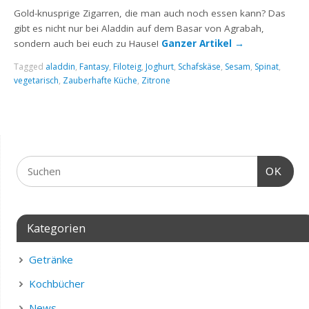
Gold-knusprige Zigarren, die man auch noch essen kann? Das
gibt es nicht nur bei Aladdin auf dem Basar von Agrabah,
sondern auch bei euch zu Hause!
Ganzer Artikel
→
Tagged
aladdin
,
Fantasy
,
Filoteig
,
Joghurt
,
Schafskäse
,
Sesam
,
Spinat
,
vegetarisch
,
Zauberhafte Küche
,
Zitrone
OK
Kategorien
Getränke
Kochbücher
News