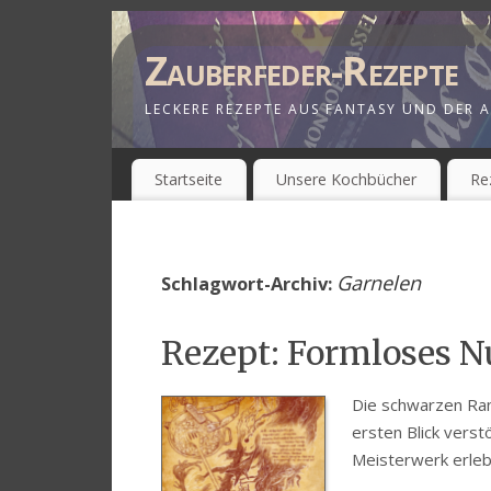
Zauberfeder-Rezepte
LECKERE REZEPTE AUS FANTASY UND DER A
Startseite
Unsere Kochbücher
Re
Garnelen
Schlagwort-Archiv:
Rezept: Formloses N
Die schwarzen Ra
ersten Blick verst
Meisterwerk erle