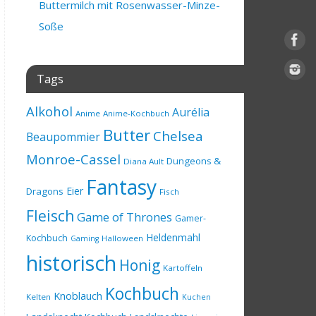
Buttermilch mit Rosenwasser-Minze-
Soße
Tags
Alkohol
Aurélia
Anime
Anime-Kochbuch
Butter
Chelsea
Beaupommier
Monroe-Cassel
Dungeons &
Diana Ault
Fantasy
Eier
Dragons
Fisch
Fleisch
Game of Thrones
Gamer-
Heldenmahl
Kochbuch
Halloween
Gaming
historisch
Honig
Kartoffeln
Kochbuch
Knoblauch
Kelten
Kuchen