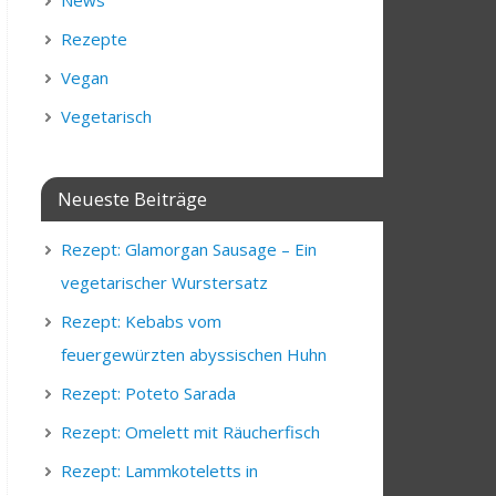
News
Rezepte
Vegan
Vegetarisch
Neueste Beiträge
Rezept: Glamorgan Sausage – Ein
vegetarischer Wurstersatz
Rezept: Kebabs vom
feuergewürzten abyssischen Huhn
Rezept: Poteto Sarada
Rezept: Omelett mit Räucherfisch
Rezept: Lammkoteletts in