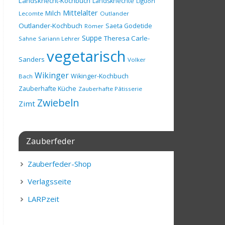
Landsknecht-Kochbuch
Landsknechte
Liguori
Mittelalter
Milch
Lecomte
Outlander
Outlander-Kochbuch
Saeta Godetide
Römer
Suppe
Theresa Carle-
Sahne
Sariann Lehrer
vegetarisch
Sanders
Volker
Wikinger
Wikinger-Kochbuch
Bach
Zauberhafte Küche
Zauberhafte Pâtisserie
Zwiebeln
Zimt
Zauberfeder
Zauberfeder-Shop
Verlagsseite
LARPzeit