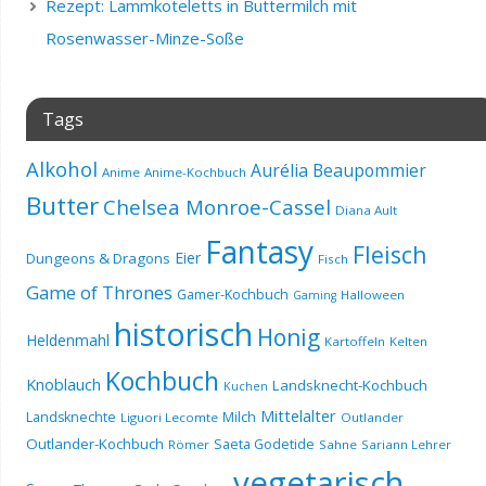
Rezept: Lammkoteletts in Buttermilch mit
Rosenwasser-Minze-Soße
Tags
Alkohol
Aurélia Beaupommier
Anime
Anime-Kochbuch
Butter
Chelsea Monroe-Cassel
Diana Ault
Fantasy
Fleisch
Eier
Dungeons & Dragons
Fisch
Game of Thrones
Gamer-Kochbuch
Halloween
Gaming
historisch
Honig
Heldenmahl
Kartoffeln
Kelten
Kochbuch
Knoblauch
Landsknecht-Kochbuch
Kuchen
Mittelalter
Landsknechte
Milch
Liguori Lecomte
Outlander
Outlander-Kochbuch
Saeta Godetide
Römer
Sahne
Sariann Lehrer
vegetarisch