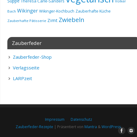
Suppe
Theresa Carle-Sanders
Volker
Wikinger
Wikinger-Kochbuch
Zauberhafte Küche
Bach
Zwiebeln
Zimt
Zauberhafte Pâtisserie
Zauberfeder
Zauberfeder-Shop
Verlagsseite
LARPzeit
Impressum
Datenschutz
Zauberfeder-Rezepte
| Präsentiert von
Mantra
&
WordPress.