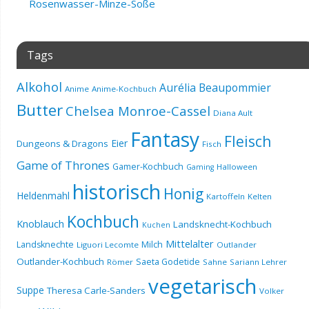
Rosenwasser-Minze-Soße
Tags
Alkohol
Aurélia Beaupommier
Anime
Anime-Kochbuch
Butter
Chelsea Monroe-Cassel
Diana Ault
Fantasy
Fleisch
Eier
Dungeons & Dragons
Fisch
Game of Thrones
Gamer-Kochbuch
Halloween
Gaming
historisch
Honig
Heldenmahl
Kartoffeln
Kelten
Kochbuch
Knoblauch
Landsknecht-Kochbuch
Kuchen
Mittelalter
Landsknechte
Milch
Liguori Lecomte
Outlander
Outlander-Kochbuch
Saeta Godetide
Römer
Sahne
Sariann Lehrer
vegetarisch
Suppe
Theresa Carle-Sanders
Volker