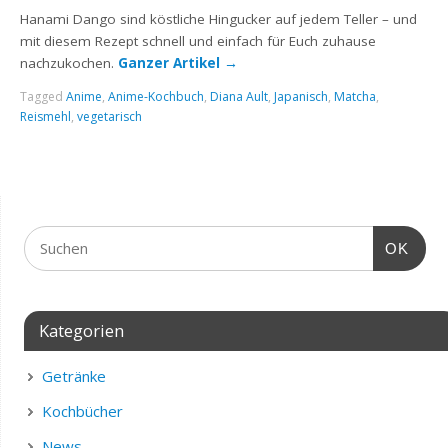
Hanami Dango sind köstliche Hingucker auf jedem Teller – und
mit diesem Rezept schnell und einfach für Euch zuhause
nachzukochen.
Ganzer Artikel
→
Tagged
Anime
,
Anime-Kochbuch
,
Diana Ault
,
Japanisch
,
Matcha
,
Reismehl
,
vegetarisch
OK
Kategorien
Getränke
Kochbücher
News