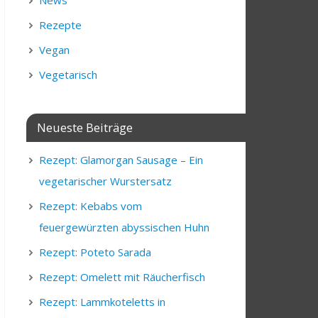
News
Rezepte
Vegan
Vegetarisch
Neueste Beiträge
Rezept: Glamorgan Sausage – Ein
vegetarischer Wurstersatz
Rezept: Kebabs vom
feuergewürzten abyssischen Huhn
Rezept: Poteto Sarada
Rezept: Omelett mit Räucherfisch
Rezept: Lammkoteletts in