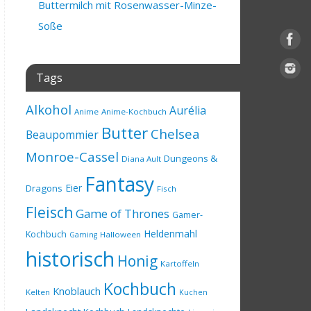
Buttermilch mit Rosenwasser-Minze-
Soße
Tags
Alkohol
Aurélia
Anime
Anime-Kochbuch
Butter
Chelsea
Beaupommier
Monroe-Cassel
Dungeons &
Diana Ault
Fantasy
Eier
Dragons
Fisch
Fleisch
Game of Thrones
Gamer-
Heldenmahl
Kochbuch
Halloween
Gaming
historisch
Honig
Kartoffeln
Kochbuch
Knoblauch
Kelten
Kuchen