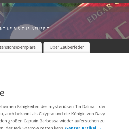
NTIKE BIS ZUR NEUZEIT
zensionsexemplare
Über Zauberfeder
e
eheimen Fähigkeiten der mysteriösen Tia Dalma – der
u, auch bekannt als Calypso und die Königin von Davy
 den großen Captain Barbossa wieder auferstehen zu
en, der Jack Sparrow retten kann.
Ganzer Artikel
→