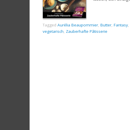
Tagged
Aurélia Beaupommier
,
Butter
,
Fantasy
vegetarisch
,
Zauberhafte Pâtisserie