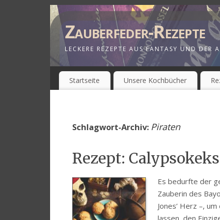
Zauberfeder-Rezepte
LECKERE REZEPTE AUS FANTASY UND DER A
Startseite
Unsere Kochbücher
Re
Piraten
Schlagwort-Archiv:
Rezept: Calypsokeks
Es bedurfte der g
Zauberin des Bayo
Jones’ Herz –, um
lassen, den Einzig