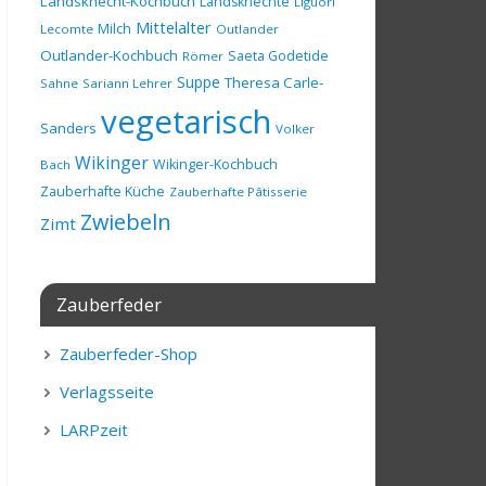
Landsknecht-Kochbuch
Landsknechte
Liguori
Mittelalter
Milch
Lecomte
Outlander
Outlander-Kochbuch
Saeta Godetide
Römer
Suppe
Theresa Carle-
Sahne
Sariann Lehrer
vegetarisch
Sanders
Volker
Wikinger
Wikinger-Kochbuch
Bach
Zauberhafte Küche
Zauberhafte Pâtisserie
Zwiebeln
Zimt
Zauberfeder
Zauberfeder-Shop
Verlagsseite
LARPzeit