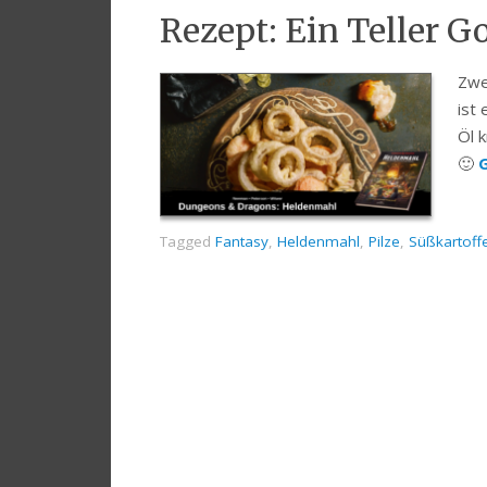
Rezept: Ein Teller G
Zwe
ist
Öl 
🙂
G
Tagged
Fantasy
,
Heldenmahl
,
Pilze
,
Süßkartoffe