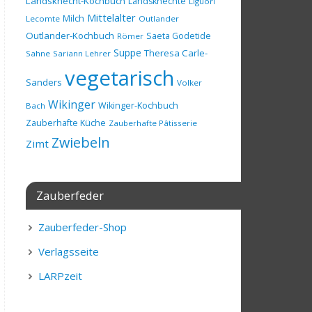
Landsknecht-Kochbuch
Landsknechte
Liguori
Mittelalter
Milch
Lecomte
Outlander
Outlander-Kochbuch
Saeta Godetide
Römer
Suppe
Theresa Carle-
Sahne
Sariann Lehrer
vegetarisch
Sanders
Volker
Wikinger
Wikinger-Kochbuch
Bach
Zauberhafte Küche
Zauberhafte Pâtisserie
Zwiebeln
Zimt
Zauberfeder
Zauberfeder-Shop
Verlagsseite
LARPzeit