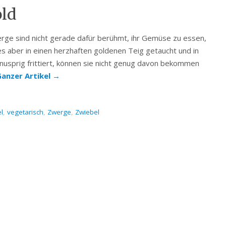
old
rge sind nicht gerade dafür berühmt, ihr Gemüse zu essen,
 es aber in einen herzhaften goldenen Teig getaucht und in
knusprig frittiert, können sie nicht genug davon bekommen
anzer Artikel
→
l
,
vegetarisch
,
Zwerge
,
Zwiebel