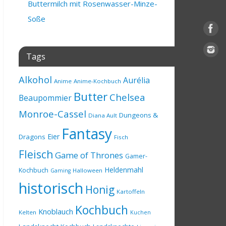
Buttermilch mit Rosenwasser-Minze-
Soße
Tags
Alkohol
Aurélia
Anime
Anime-Kochbuch
Butter
Chelsea
Beaupommier
Monroe-Cassel
Dungeons &
Diana Ault
Fantasy
Eier
Dragons
Fisch
Fleisch
Game of Thrones
Gamer-
Heldenmahl
Kochbuch
Halloween
Gaming
historisch
Honig
Kartoffeln
Kochbuch
Knoblauch
Kelten
Kuchen