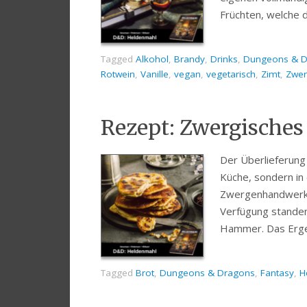
Früchten, welche d
Tagged
Alkohol
,
Brandy
,
Drinks
,
Dungeons & D
Rotwein
,
Vanille
,
vegan
,
vegetarisch
,
Zimt
,
Zwe
Rezept: Zwergisches
Der Überlieferung 
Küche, sondern in 
Zwergenhandwerker
Verfügung standen:
Hammer. Das Erge
Tagged
Brot
,
Dungeons & Dragons
,
Fantasy
,
H