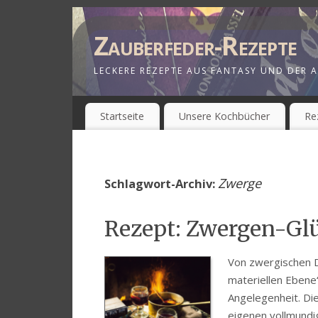
Zauberfeder-Rezepte
LECKERE REZEPTE AUS FANTASY UND DER A
Startseite
Unsere Kochbücher
Re
Zwerge
Schlagwort-Archiv:
Rezept: Zwergen-Gl
Von zwergischen D
materiellen Ebene“
Angelegenheit. Di
eigenen vollmundi