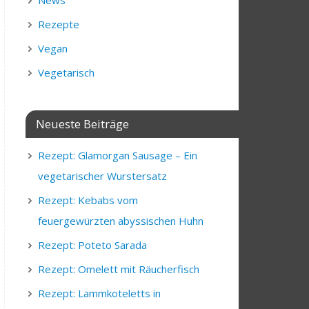
News
Rezepte
Vegan
Vegetarisch
Neueste Beiträge
Rezept: Glamorgan Sausage – Ein
vegetarischer Wurstersatz
Rezept: Kebabs vom
feuergewürzten abyssischen Huhn
Rezept: Poteto Sarada
Rezept: Omelett mit Räucherfisch
Rezept: Lammkoteletts in