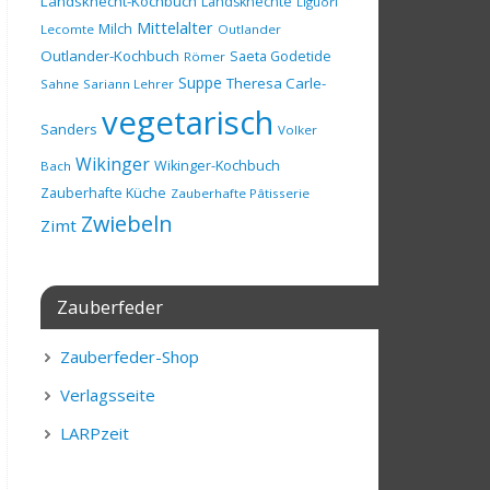
Landsknecht-Kochbuch
Landsknechte
Liguori
Mittelalter
Milch
Lecomte
Outlander
Outlander-Kochbuch
Saeta Godetide
Römer
Suppe
Theresa Carle-
Sahne
Sariann Lehrer
vegetarisch
Sanders
Volker
Wikinger
Wikinger-Kochbuch
Bach
Zauberhafte Küche
Zauberhafte Pâtisserie
Zwiebeln
Zimt
Zauberfeder
Zauberfeder-Shop
Verlagsseite
LARPzeit