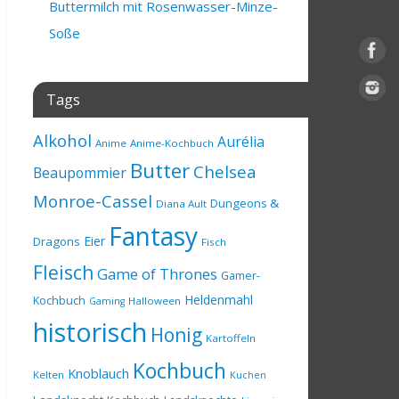
Buttermilch mit Rosenwasser-Minze-
Soße
Tags
Alkohol
Aurélia
Anime
Anime-Kochbuch
Butter
Chelsea
Beaupommier
Monroe-Cassel
Dungeons &
Diana Ault
Fantasy
Eier
Dragons
Fisch
Fleisch
Game of Thrones
Gamer-
Heldenmahl
Kochbuch
Halloween
Gaming
historisch
Honig
Kartoffeln
Kochbuch
Knoblauch
Kelten
Kuchen