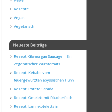
News
Rezepte
Vegan
Vegetarisch
Neueste Beiträge
Rezept: Glamorgan Sausage – Ein
vegetarischer Wurstersatz
Rezept: Kebabs vom
feuergewürzten abyssischen Huhn
Rezept: Poteto Sarada
Rezept: Omelett mit Räucherfisch
Rezept: Lammkoteletts in