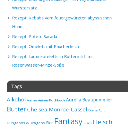
Wurstersatz
Rezept: Kebabs vom feuergewürzten abyssischen
Huhn
Rezept: Poteto Sarada
Rezept: Omelett mit Räucherfisch
Rezept: Lammkoteletts in Buttermilch mit
Rosenwasser-Minze-Soße
Tags
Alkohol
Aurélia Beaupommier
Anime
Anime-Kochbuch
Butter
Chelsea Monroe-Cassel
Diana Ault
Fantasy
Fleisch
Eier
Dungeons & Dragons
Fisch