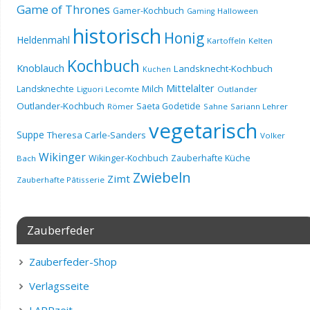
Game of Thrones
Gamer-Kochbuch
Halloween
Gaming
historisch
Honig
Heldenmahl
Kartoffeln
Kelten
Kochbuch
Knoblauch
Landsknecht-Kochbuch
Kuchen
Mittelalter
Landsknechte
Milch
Liguori Lecomte
Outlander
Outlander-Kochbuch
Saeta Godetide
Römer
Sahne
Sariann Lehrer
vegetarisch
Suppe
Theresa Carle-Sanders
Volker
Wikinger
Wikinger-Kochbuch
Zauberhafte Küche
Bach
Zwiebeln
Zimt
Zauberhafte Pâtisserie
Zauberfeder
Zauberfeder-Shop
Verlagsseite
LARPzeit