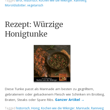
Tagged
Brot
,
historisch
,
Kochen wie die Wikinger
,
Rannveig
Moroldsdotter
,
vegetarisch
Rezept: Würzige
Honigtunke
Diese Tunke passt als Marinade am besten zu gegrilltem,
gebratenem oder gebackenem Fleisch wie Schinken im Brotteig,
Braten, Steaks oder Spare Ribs.
Ganzer Artikel
→
Tagged
historisch
,
Honig
,
Kochen wie die Wikinger
,
Marinade
,
Rannveig