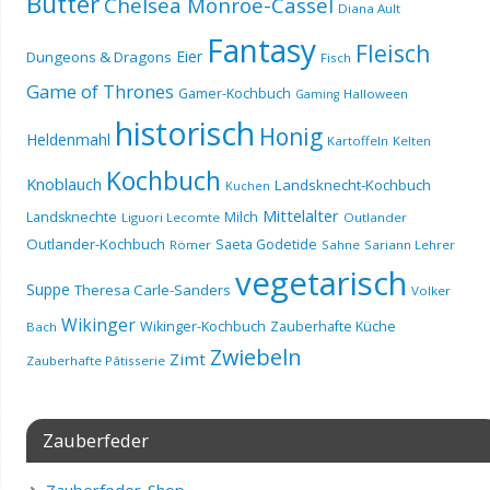
Butter
Chelsea Monroe-Cassel
Diana Ault
Fantasy
Fleisch
Eier
Dungeons & Dragons
Fisch
Game of Thrones
Gamer-Kochbuch
Halloween
Gaming
historisch
Honig
Heldenmahl
Kartoffeln
Kelten
Kochbuch
Knoblauch
Landsknecht-Kochbuch
Kuchen
Mittelalter
Landsknechte
Milch
Liguori Lecomte
Outlander
Outlander-Kochbuch
Saeta Godetide
Römer
Sahne
Sariann Lehrer
vegetarisch
Suppe
Theresa Carle-Sanders
Volker
Wikinger
Wikinger-Kochbuch
Zauberhafte Küche
Bach
Zwiebeln
Zimt
Zauberhafte Pâtisserie
Zauberfeder