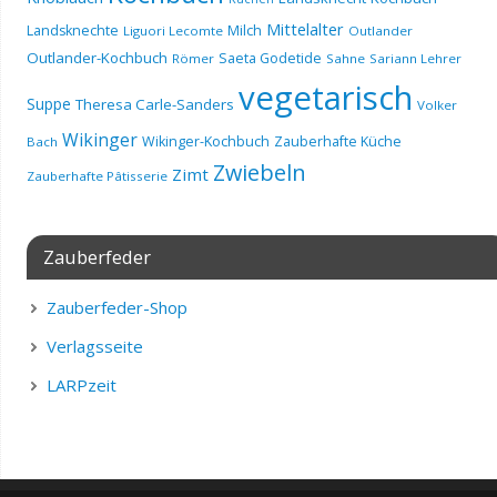
Mittelalter
Landsknechte
Milch
Liguori Lecomte
Outlander
Outlander-Kochbuch
Saeta Godetide
Römer
Sahne
Sariann Lehrer
vegetarisch
Suppe
Theresa Carle-Sanders
Volker
Wikinger
Wikinger-Kochbuch
Zauberhafte Küche
Bach
Zwiebeln
Zimt
Zauberhafte Pâtisserie
Zauberfeder
Zauberfeder-Shop
Verlagsseite
LARPzeit