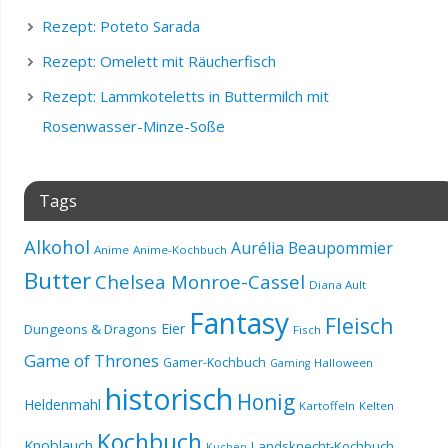
Rezept: Poteto Sarada
Rezept: Omelett mit Räucherfisch
Rezept: Lammkoteletts in Buttermilch mit
Rosenwasser-Minze-Soße
Tags
Alkohol
Aurélia Beaupommier
Anime
Anime-Kochbuch
Butter
Chelsea Monroe-Cassel
Diana Ault
Fantasy
Fleisch
Eier
Dungeons & Dragons
Fisch
Game of Thrones
Gamer-Kochbuch
Halloween
Gaming
historisch
Honig
Heldenmahl
Kartoffeln
Kelten
Kochbuch
Knoblauch
Landsknecht-Kochbuch
Kuchen