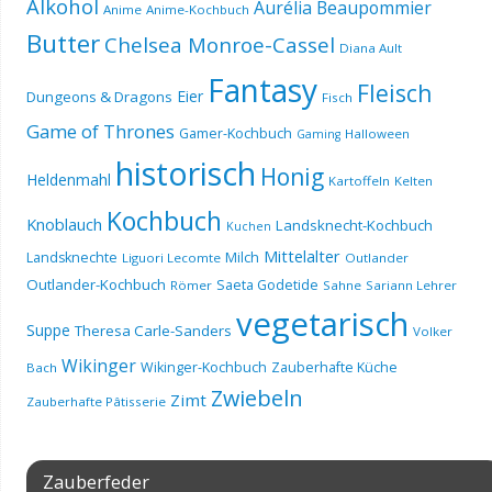
Alkohol
Aurélia Beaupommier
Anime
Anime-Kochbuch
Butter
Chelsea Monroe-Cassel
Diana Ault
Fantasy
Fleisch
Eier
Dungeons & Dragons
Fisch
Game of Thrones
Gamer-Kochbuch
Halloween
Gaming
historisch
Honig
Heldenmahl
Kartoffeln
Kelten
Kochbuch
Knoblauch
Landsknecht-Kochbuch
Kuchen
Mittelalter
Landsknechte
Milch
Liguori Lecomte
Outlander
Outlander-Kochbuch
Saeta Godetide
Römer
Sahne
Sariann Lehrer
vegetarisch
Suppe
Theresa Carle-Sanders
Volker
Wikinger
Wikinger-Kochbuch
Zauberhafte Küche
Bach
Zwiebeln
Zimt
Zauberhafte Pâtisserie
Zauberfeder