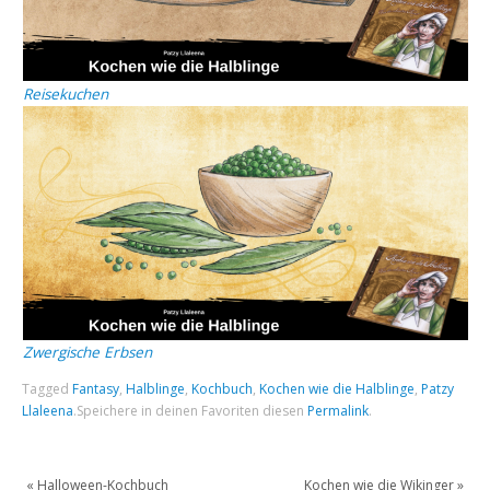
Reisekuchen
Zwergische Erbsen
Tagged
Fantasy
,
Halblinge
,
Kochbuch
,
Kochen wie die Halblinge
,
Patzy
Llaleena
.
Speichere in deinen Favoriten diesen
Permalink
.
«
Halloween-Kochbuch
Kochen wie die Wikinger
»