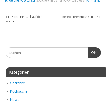
Schottland
,
vegetarisch
.
Speichere in deinen Favoriten diesen
Permalink
.
«
Rezept: Frühstück auf der
Rezept: Brennnesselsuppe
»
Mauer
OK
Kategorien
Getränke
Kochbücher
News