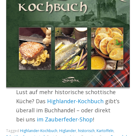
Lust auf mehr historische schottische
Küche? Das
Highlander-Kochbuch
gibt’s
überall im Buchhandel – oder direkt
bei uns
im Zauberfeder-Shop
!
Tagged
Highlander-Kochbuch
,
Higlander
,
historisch
,
Kartoffeln
,