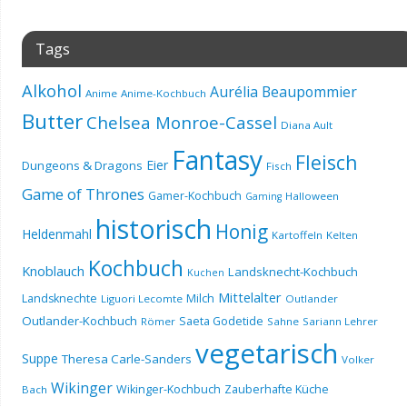
Tags
Alkohol
Aurélia Beaupommier
Anime
Anime-Kochbuch
Butter
Chelsea Monroe-Cassel
Diana Ault
Fantasy
Fleisch
Eier
Dungeons & Dragons
Fisch
Game of Thrones
Gamer-Kochbuch
Halloween
Gaming
historisch
Honig
Heldenmahl
Kartoffeln
Kelten
Kochbuch
Knoblauch
Landsknecht-Kochbuch
Kuchen
Mittelalter
Landsknechte
Milch
Liguori Lecomte
Outlander
Outlander-Kochbuch
Saeta Godetide
Römer
Sahne
Sariann Lehrer
vegetarisch
Suppe
Theresa Carle-Sanders
Volker
Wikinger
Wikinger-Kochbuch
Zauberhafte Küche
Bach