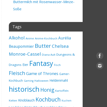
Buttermilch mit Rosenwasser-Minze-
Soße
Tags
Alkohol
Aurélia
Anime
Anime-Kochbuch
Butter
Chelsea
Beaupommier
Monroe-Cassel
Dungeons &
Diana Ault
Fantasy
Eier
Dragons
Fisch
Fleisch
Game of Thrones
Gamer-
Heldenmahl
Kochbuch
Halloween
Gaming
historisch
Honig
Kartoffeln
Kochbuch
Knoblauch
Kelten
Kuchen