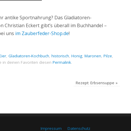
hr antike Sportnahrung? Das Gladiatoren-
 Christian Eckert gibt’s überall im Buchhandel –
bei uns
im Zauberfeder-Shop.de
!
Eier
,
Gladiatoren-Kochbuch
,
historisch
,
Honig
,
Maronen
,
Pilze
,
e in deinen Favoriten diesen
Permalink
.
Rezept: Erbsensuppe
»
Impressum
Datenschutz