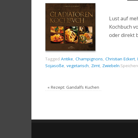
Lust auf me
Kochbuch von
oder direkt 
Tagged
Antike
,
Champignons
,
Christian Eckert
,
Sojasoße
,
vegetarisch
,
Zimt
,
Zwiebeln
.
Speicher
«
Rezept: Gandalfs Kuchen