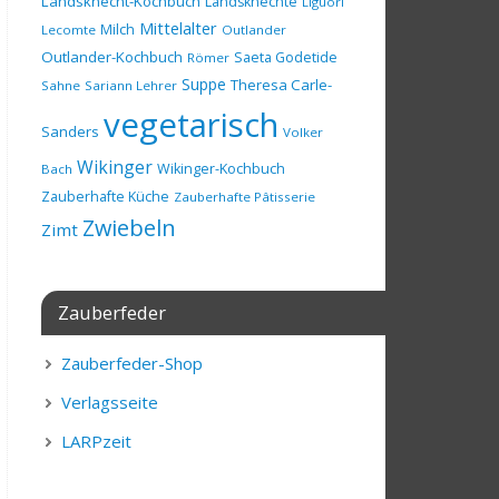
Landsknecht-Kochbuch
Landsknechte
Liguori
Mittelalter
Milch
Lecomte
Outlander
Outlander-Kochbuch
Saeta Godetide
Römer
Suppe
Theresa Carle-
Sahne
Sariann Lehrer
vegetarisch
Sanders
Volker
Wikinger
Wikinger-Kochbuch
Bach
Zauberhafte Küche
Zauberhafte Pâtisserie
Zwiebeln
Zimt
Zauberfeder
Zauberfeder-Shop
Verlagsseite
LARPzeit