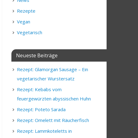
News
Rezepte
Vegan
Vegetarisch
Neueste Beiträge
Rezept: Glamorgan Sausage – Ein
vegetarischer Wurstersatz
Rezept: Kebabs vom
feuergewürzten abyssischen Huhn
Rezept: Poteto Sarada
Rezept: Omelett mit Räucherfisch
Rezept: Lammkoteletts in