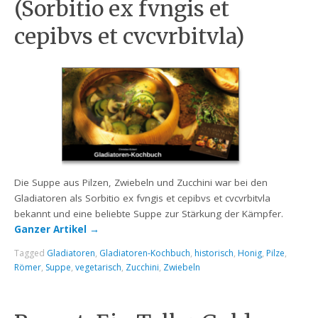
(Sorbitio ex fvngis et
cepibvs et cvcvrbitvla)
Die Suppe aus Pilzen, Zwiebeln und Zucchini war bei den
Gladiatoren als Sorbitio ex fvngis et cepibvs et cvcvrbitvla
bekannt und eine beliebte Suppe zur Stärkung der Kämpfer.
Ganzer Artikel
→
Tagged
Gladiatoren
,
Gladiatoren-Kochbuch
,
historisch
,
Honig
,
Pilze
,
Römer
,
Suppe
,
vegetarisch
,
Zucchini
,
Zwiebeln