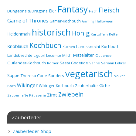
Fantasy
Fleisch
Eier
Dungeons & Dragons
Fisch
Game of Thrones
Gamer-Kochbuch
Halloween
Gaming
historisch
Honig
Heldenmahl
Kartoffeln
Kelten
Kochbuch
Knoblauch
Landsknecht-Kochbuch
Kuchen
Mittelalter
Landsknechte
Milch
Liguori Lecomte
Outlander
Outlander-Kochbuch
Saeta Godetide
Römer
Sahne
Sariann Lehrer
vegetarisch
Suppe
Theresa Carle-Sanders
Volker
Wikinger
Wikinger-Kochbuch
Zauberhafte Küche
Bach
Zwiebeln
Zimt
Zauberhafte Pâtisserie
Zauberfeder
Zauberfeder-Shop