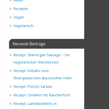
News
Rezepte
Vegan
Vegetarisch
Neueste Beiträge
Rezept: Glamorgan Sausage – Ein
vegetarischer Wurstersatz
Rezept: Kebabs vom
feuergewürzten abyssischen Huhn
Rezept: Poteto Sarada
Rezept: Omelett mit Räucherfisch
Rezept: Lammkoteletts in