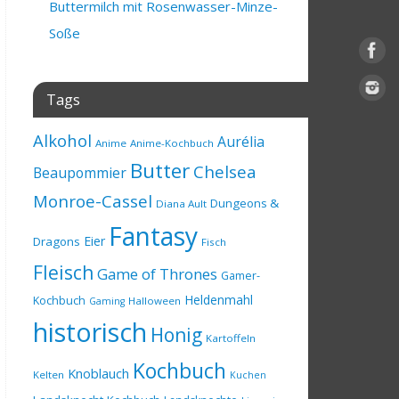
Buttermilch mit Rosenwasser-Minze-
Soße
Tags
Alkohol
Aurélia
Anime
Anime-Kochbuch
Butter
Chelsea
Beaupommier
Monroe-Cassel
Dungeons &
Diana Ault
Fantasy
Eier
Dragons
Fisch
Fleisch
Game of Thrones
Gamer-
Heldenmahl
Kochbuch
Halloween
Gaming
historisch
Honig
Kartoffeln
Kochbuch
Knoblauch
Kelten
Kuchen