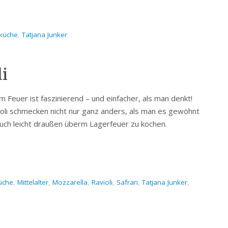
küche
,
Tatjana Junker
i
 Feuer ist faszinierend – und einfacher, als man denkt!
oli schmecken nicht nur ganz anders, als man es gewöhnt
auch leicht draußen überm Lagerfeuer zu kochen.
üche
,
Mittelalter
,
Mozzarella
,
Ravioli
,
Safran
,
Tatjana Junker
,