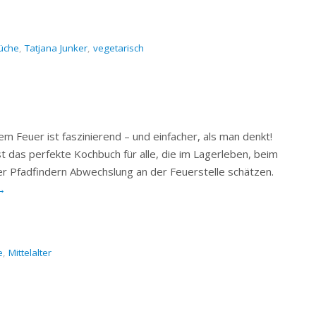
üche
,
Tatjana Junker
,
vegetarisch
m Feuer ist faszinierend – und einfacher, als man denkt!
t das perfekte Kochbuch für alle, die im Lagerleben, beim
r Pfadfindern Abwechslung an der Feuerstelle schätzen.
→
e
,
Mittelalter