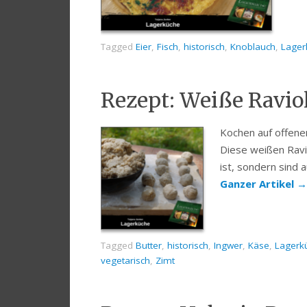
Tagged
Eier
,
Fisch
,
historisch
,
Knoblauch
,
Lager
Rezept: Weiße Raviol
Kochen auf offenem
Diese weißen Ravi
ist, sondern sind 
Ganzer Artikel
→
Tagged
Butter
,
historisch
,
Ingwer
,
Käse
,
Lagerk
vegetarisch
,
Zimt