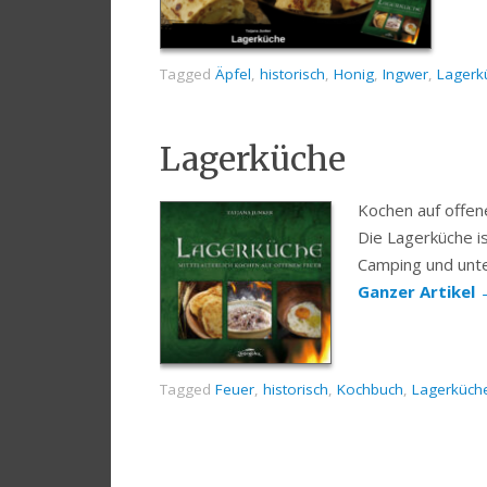
Tagged
Äpfel
,
historisch
,
Honig
,
Ingwer
,
Lagerk
Lagerküche
Kochen auf offene
Die Lagerküche is
Camping und unte
Ganzer Artikel
Tagged
Feuer
,
historisch
,
Kochbuch
,
Lagerküch