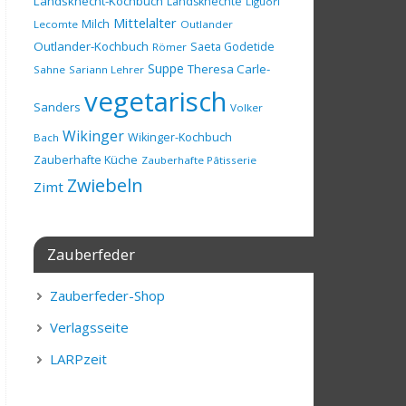
Landsknecht-Kochbuch
Landsknechte
Liguori
Mittelalter
Milch
Lecomte
Outlander
Outlander-Kochbuch
Saeta Godetide
Römer
Suppe
Theresa Carle-
Sahne
Sariann Lehrer
vegetarisch
Sanders
Volker
Wikinger
Wikinger-Kochbuch
Bach
Zauberhafte Küche
Zauberhafte Pâtisserie
Zwiebeln
Zimt
Zauberfeder
Zauberfeder-Shop
Verlagsseite
LARPzeit