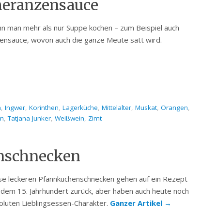
meranzensauce
n man mehr als nur Suppe kochen – zum Beispiel auch
nsauce, wovon auch die ganze Meute satt wird.
n
,
Ingwer
,
Korinthen
,
Lagerküche
,
Mittelalter
,
Muskat
,
Orangen
,
in
,
Tatjana Junker
,
Weißwein
,
Zimt
nschnecken
se leckeren Pfannkuchenschnecken gehen auf ein Rezept
 dem 15. Jahrhundert zurück, aber haben auch heute noch
oluten Lieblingsessen-Charakter.
Ganzer Artikel
→