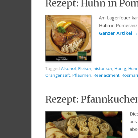
Rezept: Huhn in Po
Am Lagerfeuer kan
Huhn in Pomeranze
Ganzer Artikel
→
Tagged
Alkohol
,
Fleisch
,
historisch
,
Honig
,
Huh
Orangensaft
,
Pflaumen
,
Reenactment
,
Rosmar
Rezept: Pfannkuche
Die
aus
abs